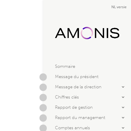
NL versie
Sommaire
Message du président
Message de la direction
Chiffres clés
Rapport de gestion
Rapport du management
Comptes annuels