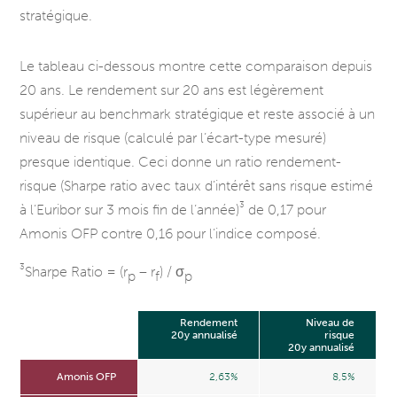
stratégique.
Le tableau ci-dessous montre cette comparaison depuis
20 ans. Le rendement sur 20 ans est légèrement
supérieur au benchmark stratégique et reste associé à un
niveau de risque (calculé par l’écart-type mesuré)
presque identique. Ceci donne un ratio rendement-
risque (Sharpe ratio avec taux d’intérêt sans risque estimé
3
à l’Euribor sur 3 mois fin de l’année)
de 0,17 pour
Amonis OFP contre 0,16 pour l’indice composé.
3
Sharpe Ratio =
(r
– r
) /
σ
p
f
p
Rendement
Niveau de
20y annualisé
risque
20y annualisé
Amonis OFP
2,63%
8,5%