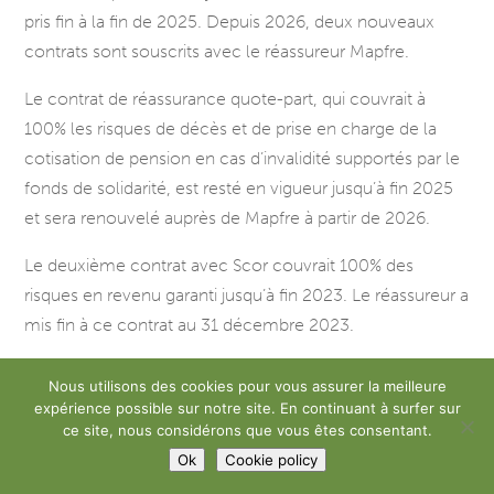
pris fin à la fin de 2025. Depuis 2026, deux nouveaux
contrats sont souscrits avec le réassureur Mapfre.
Le contrat de réassurance quote-part, qui couvrait à
100% les risques de décès et de prise en charge de la
cotisation de pension en cas d’invalidité supportés par le
fonds de solidarité, est resté en vigueur jusqu’à fin 2025
et sera renouvelé auprès de Mapfre à partir de 2026.
Le deuxième contrat avec Scor couvrait 100% des
risques en revenu garanti jusqu’à fin 2023. Le réassureur a
mis fin à ce contrat au 31 décembre 2023.
Différents facteurs, parmi lesquels la pandémie, ont
Nous utilisons des cookies pour vous assurer la meilleure
fortement influencé le coût de ce type de couverture. La
expérience possible sur notre site. En continuant à surfer sur
ce site, nous considérons que vous êtes consentant.
tarification de la réassurance était, par conséquent,
Ok
Cookie policy
devenue assez coûteuse. Durant l’année 2025, nous
avons refait une analyse du marché et nous avons pu