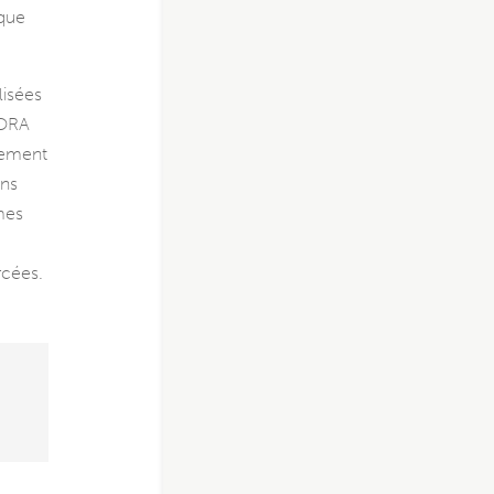
 que
lisées
DORA
inement
ons
mes
rcées.