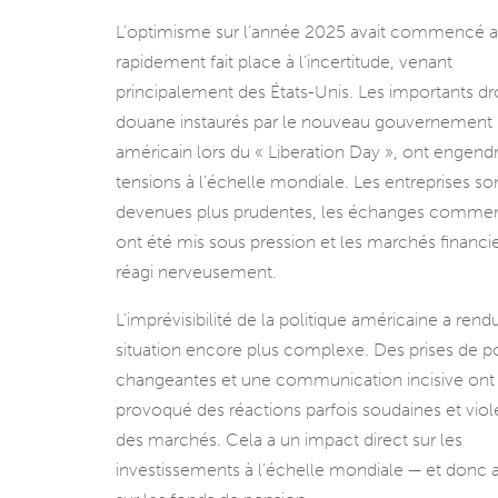
L’optimisme sur l’année 2025 avait commencé 
rapidement fait place à l’incertitude, venant
principalement des États-Unis. Les importants dr
douane instaurés par le nouveau gouvernement
américain lors du « Liberation Day », ont engend
tensions à l’échelle mondiale. Les entreprises so
devenues plus prudentes, les échanges commer
ont été mis sous pression et les marchés financi
réagi nerveusement.
L’imprévisibilité de la politique américaine a rendu
situation encore plus complexe. Des prises de po
changeantes et une communication incisive ont
provoqué des réactions parfois soudaines et viol
des marchés. Cela a un impact direct sur les
investissements à l’échelle mondiale — et donc a