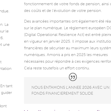
fonctionnement de votre fonds de pension, ainsi
des coûts et de l’évolution de votre pension.
endue.
Des avancées importantes ont également été réa
n. La
sur le plan numérique. Le règlement européen 
ur le
(Digital Operational Resilience Act) est entré ple
26.
en vigueur en janvier 2025. Il impose aux instituti
et une
financières de sécuriser au maximum leurs systè
numériques. Amonis a pris en 2025 les mesures
nécessaires pour répondre à ces exigences renfo
t
Cela reste toutefois un effort continu.
ntation
 En tant
NOUS ENTAMONS L’ANNEE 2026 AVEC UN
 guider
FONDS FINANCIEREMENT SOLIDE
dont