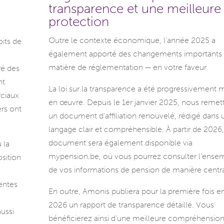
transparence et une meilleure
a
protection
Outre le contexte économique, l’année 2025 a
oits de
également apporté des changements importants
matière de réglementation — en votre faveur.
ré des
nt
La loi sur la transparence a été progressivement 
ciaux
en œuvre. Depuis le 1er janvier 2025, nous remet
ers ont
un document d’affiliation renouvelé, rédigé dans 
langage clair et compréhensible. À partir de 2026
document sera également disponible via
 la
mypension.be, où vous pourrez consulter l’ense
sition
de vos informations de pension de manière centra
entes
En outre, Amonis publiera pour la première fois e
2026 un rapport de transparence détaillé. Vous
ussi
bénéficierez ainsi d’une meilleure compréhensio