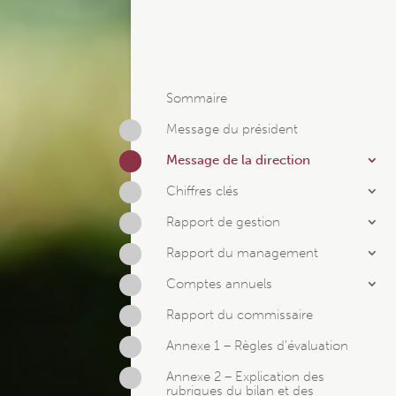
Sommaire
Message du président
Message de la direction
Chiffres clés
Rapport de gestion
Rapport du management
Comptes annuels
Rapport du commissaire
Annexe 1 – Règles d’évaluation
Annexe 2 – Explication des
rubriques du bilan et des