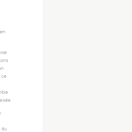
 en
mise
tons
un
, ce
mble
lisée.
n
n du