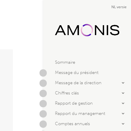
NL versie
Sommaire
Message du président
Message de la direction
Chiffres clés
Rapport de gestion
Rapport du management
Comptes annuels