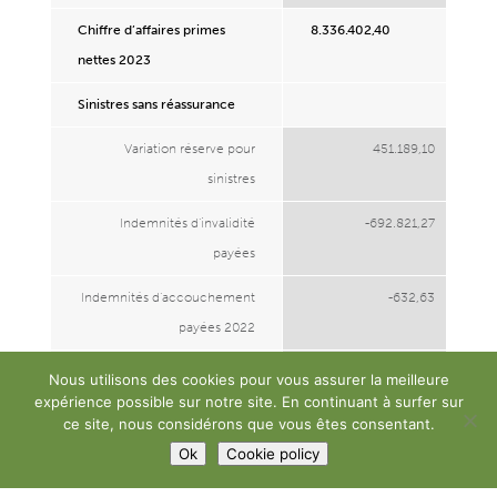
Chiffre d’affaires primes
8.336.402,40
nettes 2023
Sinistres sans réassurance
Variation réserve pour
451.189,10
sinistres
Indemnités d’invalidité
-692.821,27
payées
Indemnités d’accouchement
-632,63
payées 2022
Exonérations de primes
-178.762,05
Nous utilisons des cookies pour vous assurer la meilleure
expérience possible sur notre site. En continuant à surfer sur
Variation réserve transitoire
255.963,73
ce site, nous considérons que vous êtes consentant.
Ok
Cookie policy
Solde après Sinistres sans
8.171.339,28
réassurance