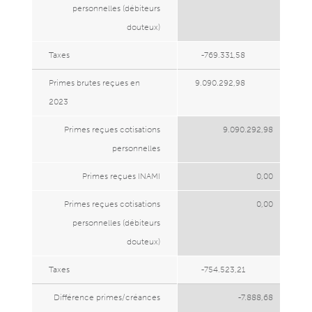
personnelles (débiteurs
douteux)
Taxes
-769.331,58
Primes brutes reçues en
9.090.292,98
2023
Primes reçues cotisations
9.090.292,98
personnelles
Primes reçues INAMI
0,00
Primes reçues cotisations
0,00
personnelles (débiteurs
douteux)
Taxes
-754.523,21
Différence primes/créances
-7.888,68